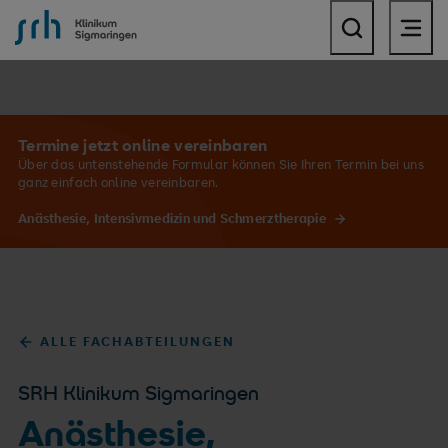
SRH Klinikum Sigmaringen
Termine jetzt online vereinbaren
Über das untenstehende Formular können Sie Ihren Termin bei uns
ganz einfach online vereinbaren.
Anästhesie, Intensivmedizin und Schmerztherapie
ALLE FACHABTEILUNGEN
SRH Klinikum Sigmaringen
Anästhesie,