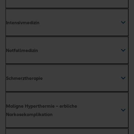
Intensivmedizin
Notfallmedizin
Schmerztherapie
Klinik für Schmerztherapie
Maligne Hyperthermie – erbliche
Narkosekomplikation
Schmerztherapie