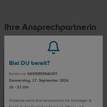
Ihre Ansprechpartnerin
Snezana
Berger
Snezana Berger
Personalreferentin für Aus-, Fort-
Bist DU bereit?
Zum Profil
und Weiterbildung
Komm zur
KARRIERENACHT
Donnerstag, 17. September 2026
16 - 21 Uhr
Entdecke echte Karrierechancen für Einsteiger &
Profis in den Bereichen Therapie, Pflege und