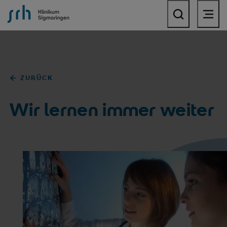
SRH Klinikum Sigmaringen
ZURÜCK
Wir lernen immer weiter