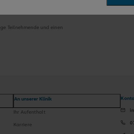
che Anmeldung unter +49 162
dige Teilnehmende und einen
Kont
An unserer Klinik
i
Ihr Aufenthalt
0
Karriere