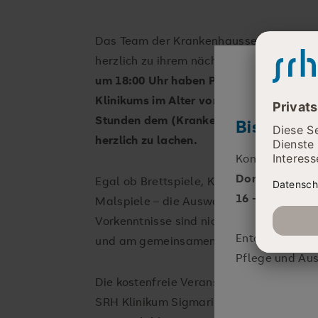
Das Team der Krankenhausseelsorge im 
herzlich zu ihrem nächsten Spieleabend 
um 18:00 Uhr haben Patient:innen und I
Klinikums im Alter von 12 bis 99 Jahren 
Stunden dem (Krankenhaus-)Alltag zu en
Bist DU be
herzlich zu lachen.
Komm zur
KAR
Donnerstag, 1
Egal ob Brettspiele, Kartenspiele, Würfe
16 - 21 Uhr
Malspiele – die Auswahl ist vielfältig u
Vorkenntnisse sind nicht erforderlich. Wi
Entdecke echte
und am gemeinsamen Miteinander.
Pflege und Aus
Die kostenfreie Veranstaltung findet im
SRH Klinikum Sigmaringen (Hohenzoller