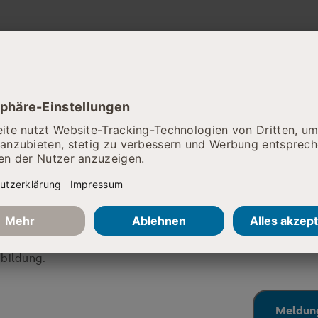
SRH Klinikum Sigmaringen lädt
ein.
Am Donnerstag, 6. März 2025
nteressierte auch außerhalb des
die Möglichkeit, für ein paar
tfliehen und in netter Gesellschaft
reit?
RIERENACHT
7. September 2026
lspiele oder kreative Schreib- und
nd Spiele sind zahlreich vorhanden.
chtig ist allein die Freude am Spiel
 Karrierechancen für Einsteiger & Profis in den Bereichen 
bildung.
 Büro der Krankenhausseelsorge im
nstraße 40, 72488 Sigmaringen)
Meldung