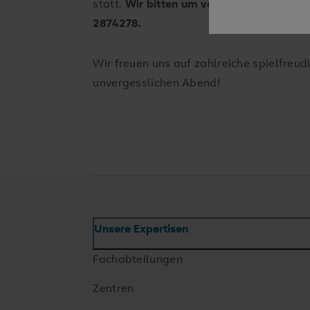
statt.
Wir bitten um vorherige telefonis
2874278.
Wir freuen uns auf zahlreiche spielfreu
unvergesslichen Abend!
Unsere Expertisen
Fachabteilungen
Zentren