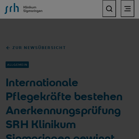
SRH Klinikum Sigmaringen
ZUR NEWSÜBERSICHT
ALLGEMEIN
Internationale
Pflegekräfte bestehen
Anerkennungsprüfung
SRH Klinikum
Sigmaringen gewinnt