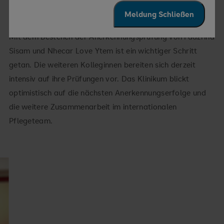
werdenden Personalressourcen betroffen.
Meldung Schließen
Mit dem Bestehen der Anerkennungsprüfung von Fadzrina
Sisam und Nhecar Love Ytem ist ein wichtiger Schritt
getan. Die weiteren Kolleginnen bereiten sich derzeit
intensiv auf ihre Prüfungen vor. Das Klinikum blickt
optimistisch auf die nächsten Anerkennungserfolge und
die weitere Zusammenarbeit im internationalen
Pflegeteam.