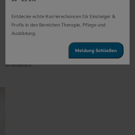
Dr. de Mattia erklärt leicht verständlich, wie die
Schaufensterkrankheit entsteht, welche Warnzeichen Sie
Entdecke echte Karrierechancen für Einsteiger &
ernst nehmen sollten, welche neuen
Profis in den Bereichen Therapie, Pflege und
Behandlungsmöglichkeiten heute bestehen und was Sie
Ausbildung.
selbst für gesunde Beinarterien tun können.
Meldung Schließen
Der Eintritt ist kostenlos, eine Anmeldung ist nicht
erforderlich.