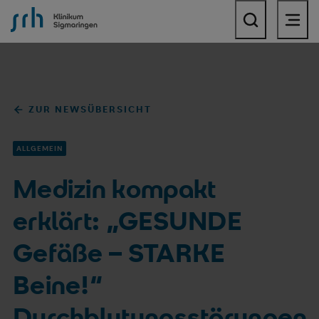
SRH Klinikum Sigmaringen
ZUR NEWSÜBERSICHT
ALLGEMEIN
Medizin kompakt
erklärt: „GESUNDE
Gefäße – STARKE
Beine!“
Durchblutungsstörungen