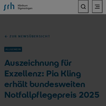
SRH Klinikum Sigmaringen
ZUR NEWSÜBERSICHT
ALLGEMEIN
Auszeichnung für
Exzellenz: Pia Kling
erhält bundesweiten
Notfallpflegepreis 2025