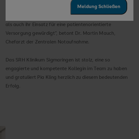
Meldung Schließen
„Mit dem Preis werden sowohl ihre fachliche Kompetenz
als auch ihr Einsatz für eine patientenorientierte
Versorgung gewürdigt“, betont Dr. Martin Mauch,
Chefarzt der Zentralen Notaufnahme.
Das SRH Klinikum Sigmaringen ist stolz, eine so
engagierte und kompetente Kollegin im Team zu haben
und gratuliert Pia Kling herzlich zu diesem bedeutenden
Erfolg.