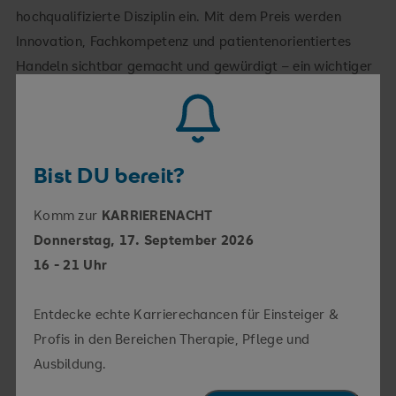
hochqualifizierte Disziplin ein. Mit dem Preis werden
Innovation, Fachkompetenz und patientenorientiertes
Handeln sichtbar gemacht und gewürdigt – ein wichtiger
Beitrag zur Qualitätssicherung und Weiterentwicklung der
Notfallversorgung.
Engagement und Karriereweg
Bist DU bereit?
Pia Kling ist seit 2014 im Team der SRH Kliniken
Komm zur
KARRIERENACHT
Landkreis Sigmaringen und arbeitet seit 2017 in der
Donnerstag, 17. September 2026
Zentralen Notaufnahme. Sie hat die Fachweiterbildung
16 - 21 Uhr
für Notfallpflege erfolgreich absolviert, Theorie an der
Gesundheitsakademie Weingarten gelernt und
Entdecke echte Karrierechancen für Einsteiger &
Praxiserfahrung im Rettungsdienst sowie auf
Profis in den Bereichen Therapie, Pflege und
verschiedenen Stationen gesammelt. Aktuell bereitet sie
Ausbildung.
sich auf die Weiterbildung zur Praxisanleiterin vor, um ihr
Wissen künftig an Kolleg:innen gezielt weiterzugeben.