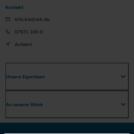
Kontakt
info.kls@srh.de
07571 100-0
Anfahrt
Unsere Expertisen
Fachabteilungen
An unserer Klinik
Zentren
Ambulante Versorgung & Praxen
Ihr Aufenthalt
Therapie & Pflege