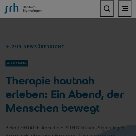
SRH Klinikum Sigmaringen
ZUR NEWSÜBERSICHT
ALLGEMEIN
Therapie hautnah
erleben: Ein Abend, der
Menschen bewegt
Beim THERAPIE-Abend des SRH Klinikums Sigmaringen