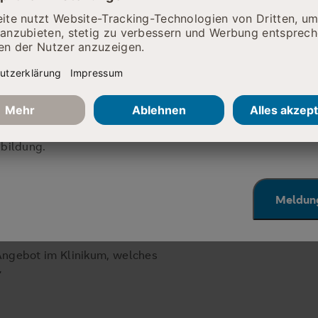
reit?
RIERENACHT
7. September 2026
hmen für den Klinikneubau musste
 Karrierechancen für Einsteiger & Profis in den Bereichen 
eschlossen werden. Seitdem gab es
bildung.
omaten zu erwerben. „Ein zentraler
für die Genesung von Patient:innen.
ngehörigen eine Auszeit vom
Meldung
en. Darüber hinaus trägt ein Café
tenden bei“, so Landrätin Stefanie
 Angebot im Klinikum, welches
“