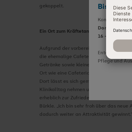
Bist DU be
gekoppelt.
Komm zur
KAR
Donnerstag, 1
Ein Ort zum Kräftetanken
16 - 21 Uhr
Aufgrund der vorbereitenden Baumaßna
Entdecke echte
die ehemalige Cafeteria im Jahr 2021 g
Pflege und Aus
Getränke sowie kleinere Snacks über Aut
Ort wie eine Cafeteria ist unermesslich 
Dort lässt es sich gemeinsam mit den A
Klinikalltag nehmen und neue Kraft tank
erheblich zur Zufriedenheit von Mitarbei
Bürkle. „Ich bin sehr froh über das neue
dadurch weiter an Attraktivität gewinnt.