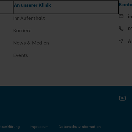
Kont
An unserer Klinik
i
Ihr Aufenthalt
0
Karriere
A
News & Medien
Events
YouTu
Meldung schließen
t,
itserklärung
Impressum
Datenschutzinformation