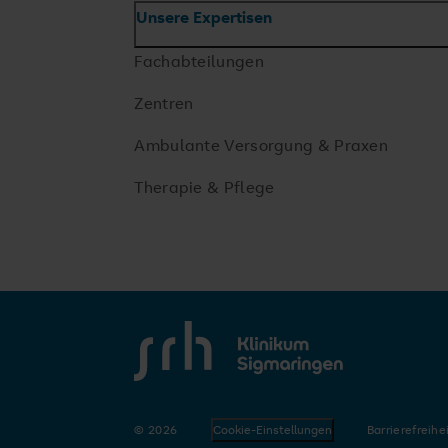
Unsere Expertisen
Fachabteilungen
Zentren
Ambulante Versorgung & Praxen
Therapie & Pflege
SRH Klinikum Sigmaringen
Wir für Sigmaringen
Erfahren Sie mehr über unseren Neubau, das Versorgungskonzep
© 2026
Cookie-Einstellungen
Barrierefreihe
unsere Kompetenzen und die Zukunft