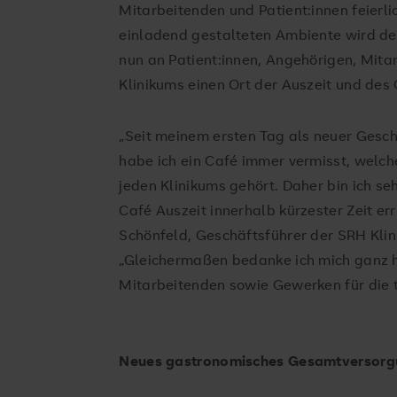
Mitarbeitenden und Patient:innen feierl
einladend gestalteten Ambiente wird d
nun an Patient:innen, Angehörigen, Mit
Klinikums einen Ort der Auszeit und des
„Seit meinem ersten Tag als neuer Gesc
habe ich ein Café immer vermisst, welch
jeden Klinikums gehört. Daher bin ich se
Café Auszeit innerhalb kürzester Zeit err
Schönfeld, Geschäftsführer der SRH Klin
„Gleichermaßen bedanke ich mich ganz he
Mitarbeitenden sowie Gewerken für die t
Neues gastronomisches Gesamtversorg