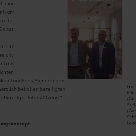
ich eingeweiht. In einem modern und
er Name Programm und bietet von
arbeitenden sowie Besuchenden des
 Genusses.
häftsführer vor rund zehn Monaten
es unweigerlich zum Alltag eines
hr froh darüber, dass wir unser neues
ichten konnten“, erklärt Sven
iken Landkreis Sigmaringen.
Freu
rzlich bei allen beteiligten
Klin
atkräftige Unterstützung.“
(Ges
Stef
(Ges
Schö
Land
ungskonzept