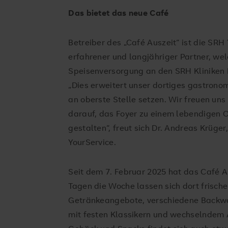
Das bietet das neue Café
Betreiber des „Café Auszeit“ ist die SR
erfahrener und langjähriger Partner, welc
Speisenversorgung an den SRH Kliniken L
„Dies erweitert unser dortiges gastrono
an oberste Stelle setzen. Wir freuen un
darauf, das Foyer zu einem lebendigen O
gestalten“, freut sich Dr. Andreas Krüge
YourService.
Seit dem 7. Februar 2025 hat das Café A
Tagen die Woche lassen sich dort frisch
Getränkeangebote, verschiedene Backwa
mit festen Klassikern und wechselndem 