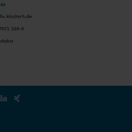
akt
nfo.kls@srh.de
7571 100-0
nfahrt
be
LinkedIn
Xing