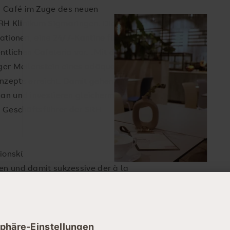
s Café im Zuge des neuen
H Klinikum Sigmaringen. Dieses
ationen, eine 24/7-Kantine für die
tlichen Cafeteria vor. „Mit der
iger Meilenstein eines adäquaten
epts erreicht. Damit gehen wir die
 an und investieren gleichermaßen in
a, Geschäftsführer der SRH
tionsküchen mit eigenem
en und damit sukzessive der à la
So s
ereitet. Nachdem bauliche
aus.
ht wurden, wird dieser auch dort
en für eine 24/7-Kantine für
e ist an den zweiten Bauabschnitt