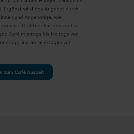
as für den süßen Hunger. Verwendet
l. Ergänzt wird das Angebot durch
t:innen und Angehörige, wie
Magazine. Geöffnet hat das zentral
ene Café montags bis freitags von
sonntags und an Feiertagen von
en zum Café Auszeit