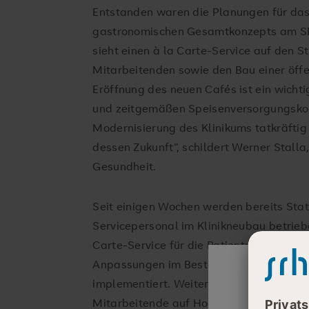
Entstanden waren die Planungen für da
gastronomischen Gesamtkonzepts am SR
sieht einen à la Carte-Service auf den St
Mitarbeitenden sowie den Bau einer öffen
Eröffnung des neuen Cafés ist ein wicht
und zeitgemäßen Speisenversorgungskonz
Modernisierung des Klinikums tatkräftig
dessen Zukunft“, schildert Werner Stall
Gesundheit.
Seit einigen Wochen werden bereits Sta
Servicepersonal im Klinikneubau betrieb
Carte-Service für die Patient:innen vorb
Anpassungen im Bestandsgebäude gemac
implementiert. Weiter laufen die Planung
Mitarbeitende auf Hochtouren. Auch dies