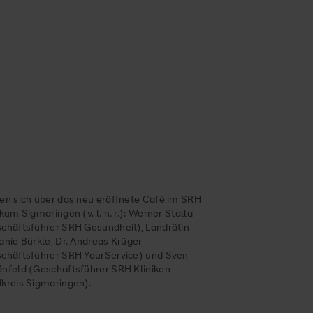
en sich über das neu eröffnete Café im SRH
ikum Sigmaringen (v. l. n. r.): Werner Stalla
chäftsführer SRH Gesundheit), Landrätin
anie Bürkle, Dr. Andreas Krüger
chäftsführer SRH YourService) und Sven
nfeld (Geschäftsführer SRH Kliniken
kreis Sigmaringen).