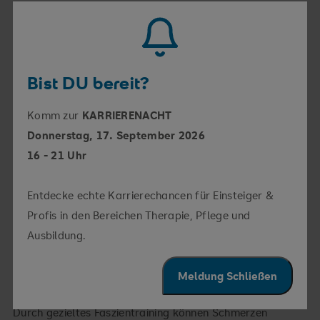
Dazu gehören:
Viel Wasser trinken, um das Gewebe elastisch zu
halten
Bist DU bereit?
Training mit der Faszienrolle
Komm zur
KARRIERENACHT
Regelmäßiges Dehnen in langen Muskelketten
Donnerstag, 17. September 2026
16 - 21 Uhr
Fußreflexzonenmassagen und bewusste
Körperwahrnehmung
Entdecke echte Karrierechancen für Einsteiger &
Zwei- bis dreimal pro Woche 15 Minuten
Profis in den Bereichen Therapie, Pflege und
Faszientraining zusätzlich zu Ausdauer- und
Ausbildung.
Kraftübungen
Meldung Schließen
Schmerzen reduzieren – Beweglichkeit fördern
Durch gezieltes Faszientraining können Schmerzen