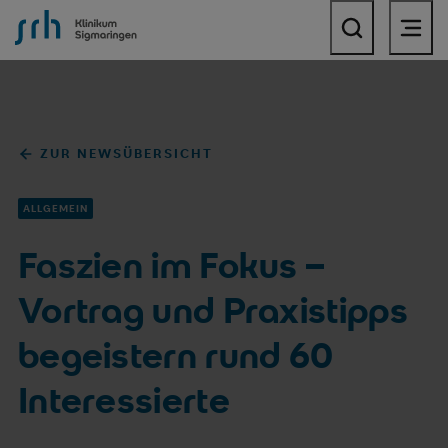
SRH Klinikum Sigmaringen
ZUR NEWSÜBERSICHT
ALLGEMEIN
Faszien im Fokus –
Vortrag und Praxistipps
begeistern rund 60
Interessierte