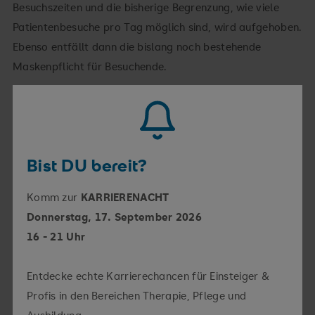
Besuchszeiten und die bisherige Begrenzung, wie viele
Patientenbesuche pro Tag möglich sind, wird aufgehoben.
Ebenso entfällt dann die bislang noch bestehende
Maskenpflicht für Besuchende.
Wir empfehlen jedoch den Besuchern, im Interesse der
Patienten die Abstandsregel beizubehalten, sowie bei
Erkältungssymptomen auf einen Besuch zu verzichten.
Bist DU bereit?
Die neuen allgemeinen Besuchszeiten sind ab Karfreitag,
Komm zur
KARRIERENACHT
7. April 2023, von 14 bis 19 Uhr.
Donnerstag, 17. September 2026
Gesonderte Zeiten gelten für die Intensivstation: 14 Uhr
16 - 21 Uhr
bis 18 Uhr, für die Klinik für Geburtshilfe: 15 Uhr bis 17
Uhr und auf der Stroke Unit: 14.30 Uhr bis 17.30 Uhr.
Entdecke echte Karrierechancen für Einsteiger &
Profis in den Bereichen Therapie, Pflege und