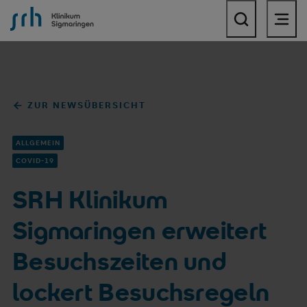
SRH Klinikum Sigmaringen
ZUR NEWSÜBERSICHT
ALLGEMEIN
COVID-19
SRH Klinikum
Sigmaringen erweitert
Besuchszeiten und
lockert Besuchsregeln