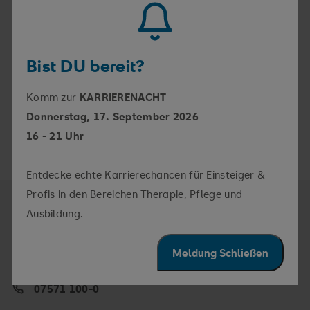
Impfstützpunkt SRH Krankenhaus Bad Saulgau:
Montag, Mittwoch, Freitag,
Impfstützpunkt SRH Krankenhaus Pfullendorf:
Bist DU bereit?
Dienstag, Donnerstag, Freitag,
Komm zur
KARRIERENACHT
jeweils von 8:30 Uhr bis 16:00 Uhr.
Donnerstag, 17. September 2026
16 - 21 Uhr
Entdecke echte Karrierechancen für Einsteiger &
Profis in den Bereichen Therapie, Pflege und
Ausbildung.
Kontakt
Meldung Schließen
info.kls@srh.de
07571 100-0