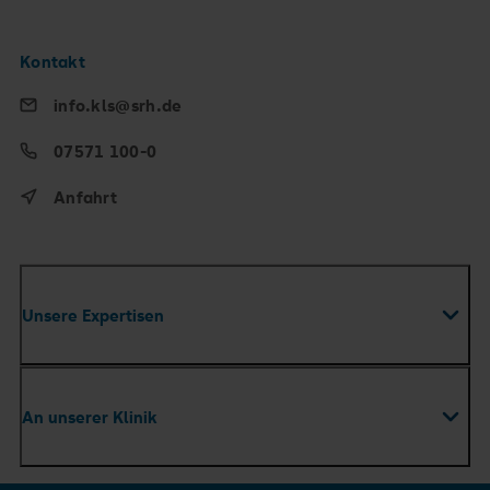
Kontakt
info.kls@srh.de
07571 100-0
Anfahrt
Unsere Expertisen
Fachabteilungen
An unserer Klinik
Zentren
Ambulante Versorgung & Praxen
Ihr Aufenthalt