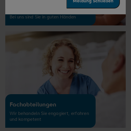
Meldung Schließen
Therapie & Pflege
Bei uns sind Sie in guten Händen
Fachabteilungen
Wir behandeln Sie engagiert, erfahren
und kompetent