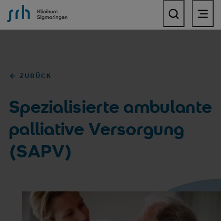
SRH Klinikum Sigmaringen
ZURÜCK
Spezialisierte ambulante
palliative Versorgung
(SAPV)