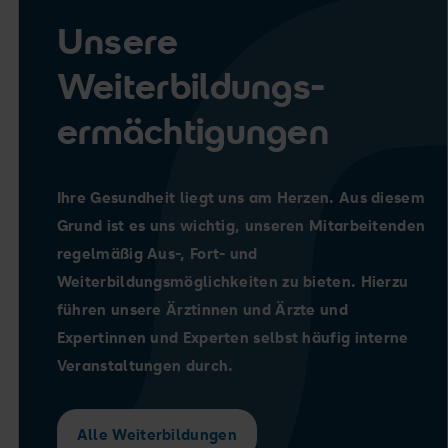
telefonischer Vereinbarung mit Überweisung
Unsere
durch den Hausarzt
Weiterbildungs-
Ambulanz Stressechokardiografie
ermächtigungen
Sprechzeiten: dienstags und donnerstags 8.00
bis 14.00 Uhr, nach Überweisung durch den
Hausarzt
Ihre Gesundheit liegt uns am Herzen. Aus diesem
Echokardiografie Ambulanz: Kardioonkologie
Grund ist es uns wichtig, unseren Mitarbeitenden
und Covid
regelmäßig Aus-, Fort- und
Sprechzeiten: montags 14.00 bis 16.00 Uhr, nach
Weiterbildungsmöglichkeiten zu bieten. Hierzu
Überweisung durch ASV (Myokarditis)
führen unsere Ärztinnen und Ärzte und
Expertinnen und Experten selbst häufig interne
Privatambulanz 3D Echokardiografie
Sprechzeiten: mittwochs 13.00 bis 16.30 Uhr,
Veranstaltungen durch.
nach telefonischer Vereinbarung
Alle Weiterbildungen