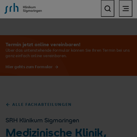
SRH Klinikum Sigmaringen
Termin jetzt online vereinbaren!
Über das untenstehende Formular können Sie Ihren Termin bei uns
ganz einfach online vereinbaren.
Hier gehts zum Formular
ALLE FACHABTEILUNGEN
SRH Klinikum Sigmaringen
Medizinische Klinik,