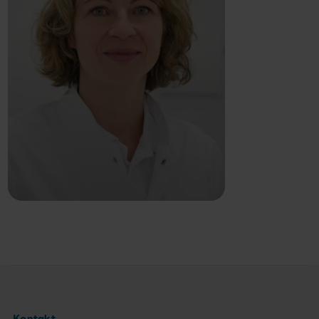
Gastroenterologie |
Zusatzbezeichnungen Geriatrie
und Palliativmedizin, Akut- und
Notfallmedizin | DGVS Zertifikat
Zum Profil
Neurogastroenterologie
Kontakt