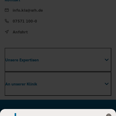
info.kls@srh.de
07571 100-0
Anfahrt
Unsere Expertisen
Fachabteilungen
An unserer Klinik
Zentren
Ambulante Versorgung & Praxen
Ihr Aufenthalt
Therapie & Pflege
Karriere