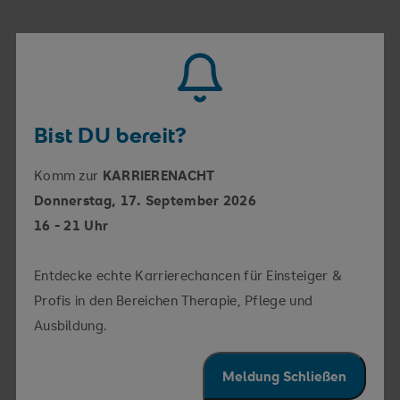
Bist DU bereit?
Komm zur
KARRIERENACHT
AMBULANZEN UND ÖFFNUNGSZEITEN
Donnerstag, 17. September 2026
Wir sind immer für Sie
16 - 21 Uhr
da
Entdecke echte Karrierechancen für Einsteiger &
Profis in den Bereichen Therapie, Pflege und
Ausbildung.
Allgemeiner Kontakt
Meldung Schließen