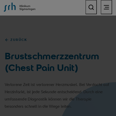
SRH Klinikum Sigmaringen
ZURÜCK
Brustschmerzzentrum
(Chest Pain Unit)
Verlorene Zeit ist verlorener Herzmuskel. Bei Verdacht auf
Herzinfarkt, ist jede Sekunde entscheidend. Durch eine
umfassende Diagnostik können wir die Therapie
besonders schnell in die Wege leiten.