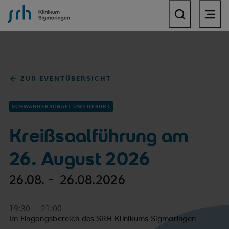
SRH Klinikum Sigmaringen
ZUR EVENTÜBERSICHT
SCHWANGERSCHAFT UND GEBURT
Kreißsaalführung am
26. August 2026
26.08. - 26.08.2026
19:30 - 21:00
Im Eingangsbereich des SRH Klinikums Sigmaringen