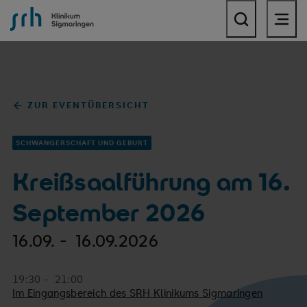
SRH Klinikum Sigmaringen
ZUR EVENTÜBERSICHT
SCHWANGERSCHAFT UND GEBURT
Kreißsaalführung am 16.
September 2026
16.09. - 16.09.2026
19:30 - 21:00
Im Eingangsbereich des SRH Klinikums Sigmaringen