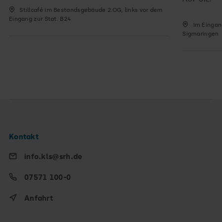
Stillcafé im Bestandsgebäude 2.OG, links vor dem
Eingang zur Stat. B24
Im Eingan
Sigmaringen
Kontakt
info.kls@srh.de
07571 100-0
Anfahrt