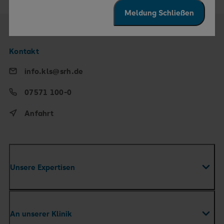
Meldung Schließen
Kontakt
info.kls@srh.de
07571 100-0
Anfahrt
Unsere Expertisen
Fachabteilungen
An unserer Klinik
Zentren