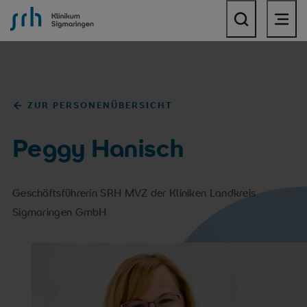
SRH Klinikum Sigmaringen
ZUR PERSONENÜBERSICHT
Peggy Hanisch
Geschäftsführerin SRH MVZ der Kliniken Landkreis
Sigmaringen GmbH