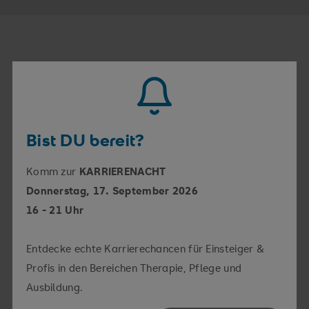
KONTAKT UND ZUSTÄNDIGKEITEN
Ich bin für Sie da
Bist DU bereit?
So erreichen Sie mich
Komm zur
KARRIERENACHT
Donnerstag, 17. September 2026
16 - 21 Uhr
Telefon
+49 365 828-801
Fax
+49 365 828-804
Entdecke echte Karrierechancen für Einsteiger &
E-Mail
Peggy.Hanisch@srh.de
Profis in den Bereichen Therapie, Pflege und
Ausbildung.