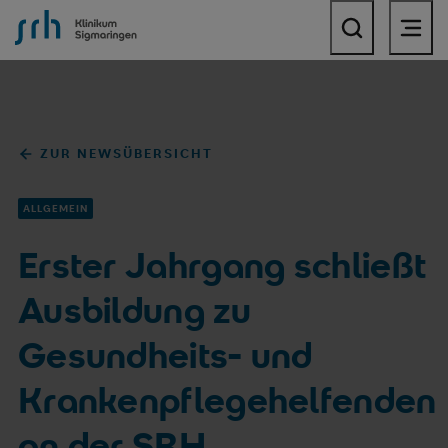
SRH Klinikum Sigmaringen
ZUR NEWSÜBERSICHT
ALLGEMEIN
Erster Jahrgang schließt
Ausbildung zu
Gesundheits- und
Krankenpflegehelfenden
an der SRH