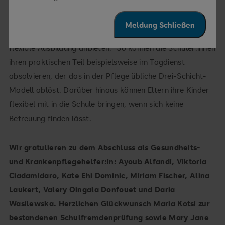
haben für ihre Bedürfnisse immer ein offenes Ohr“, erklärt
Eichelmann. „Weiter ist es uns wichtig, die Vereinbarkeit
Meldung Schließen
von Familie und Beruf zu gewährleisten, wofür wir eine
flexible Ausbildung anbieten.“ So können die Schüler:innen
ihren praktischen Teil beispielsweise im Tagdienst
absolvieren, der das in der Pflege übliche Drei-Schicht-
Modell ablöst. Darüber hinaus können Eltern ihre Kinder
flexibel mit in die Schule bringen, wenn sich keine
Betreuung finden lässt.
Wir gratulieren zu dem Abschluss als Gesundheits-
und Krankenpflegehelfer:in: Ayoub Alfandi, Viktoria
Ciadamidaro, Kate Ehi Dominic, Miriam Fischer, Alina
Laukert, Valery Oingala Donfouet und Daria
Wasilewska. Herzlichen Glückwunsch Maria Kotsi zur
bestandenen Schulfremdenprüfung sowie Mary Jane