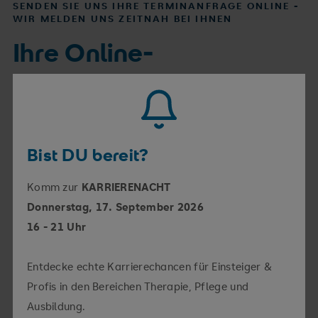
SENDEN SIE UNS IHRE TERMINANFRAGE ONLINE -
WIR MELDEN UNS ZEITNAH BEI IHNEN
Ihre Online-
Terminanfrage
Vorname
Bist DU bereit?
Komm zur
KARRIERENACHT
Nachname
Donnerstag, 17. September 2026
16 - 21 Uhr
Rückrufnummer
Entdecke echte Karrierechancen für Einsteiger &
Profis in den Bereichen Therapie, Pflege und
Ausbildung.