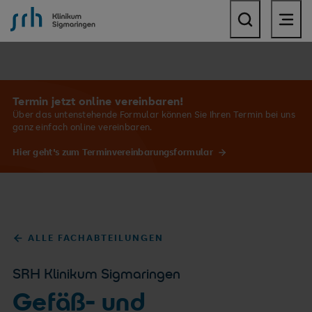
SRH Klinikum Sigmaringen
Termin jetzt online vereinbaren!
Über das untenstehende Formular können Sie Ihren Termin bei uns
ganz einfach online vereinbaren.
Hier geht's zum Terminvereinbarungsformular
ALLE FACHABTEILUNGEN
SRH Klinikum Sigmaringen
Gefäß- und